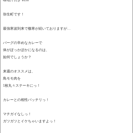
味噌汁付き ¥850
弥生町です！
最強寒波到来で檄寒が続いておりますが…
バーグの辛めなカレーで
体がぽっかぽかになるのは、
如何でしょうか？
来週のオススメは、
鳥モモ肉を
1枚丸々ステーキにっ！
カレーとの相性バッチリっ！
マチガイなしっ！
ガツガツとイケちゃいますよっ！