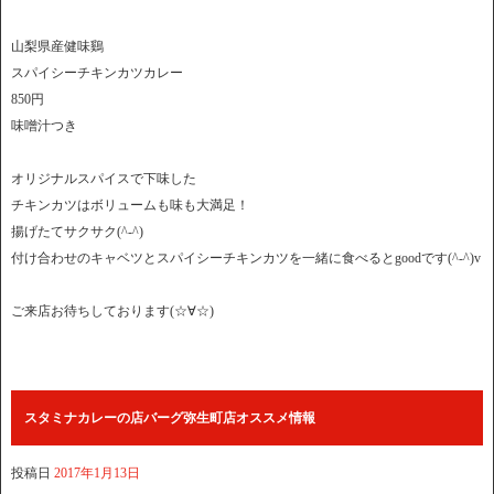
山梨県産健味鷄
スパイシーチキンカツカレー
850円
味噌汁つき
オリジナルスパイスで下味した
チキンカツはボリュームも味も大満足！
揚げたてサクサク(^-^)
付け合わせのキャベツとスパイシーチキンカツを一緒に食べるとgoodです(^-^)v
ご来店お待ちしております(☆∀☆)
スタミナカレーの店バーグ弥生町店オススメ情報
投稿日
2017年1月13日