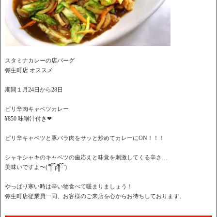
スタミナカレーの店バーグ
弥生町店 オススメ
期間１月24日から28日
ピリ辛肉キャベツカレー
¥850 味噌汁付き❤︎
ピリ辛キャベツと豚バラ肉をサッと炒めてカレーにON！！！
シャキシャキのキャベツの歯応えと味覚を刺激してくる辛さ…
美味いですよ〜(´༎ຶོρ༎ຶོ`)
やっぱり寒い時は辛い物食べて暖まりましょう！
弥生町店従業員一同、お客様のご来店を心からお待ちしております。