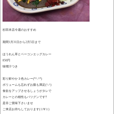
杉田本店今週のおすすめ
期間1月31日から2月5日まで
ほうれん草とベーコンエッグカレー
850円
味噌汁つき
彩り鮮やか３色カレー(*^.^*)
ボリュームも忘れずお腹も満足(^-^)
食欲をアップさせるしょうがタレで
カレーとの相性もバツグンです‼
是非ご賞味下さいませ
ご来店お待ちしております(☆∀☆)