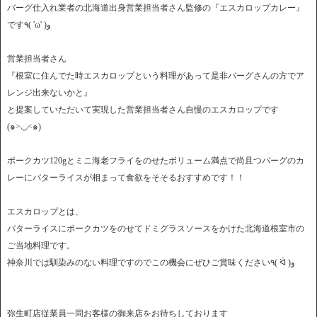
バーグ仕入れ業者の北海道出身営業担当者さん監修の『エスカロップカレー』
です٩( 'ω' )و
営業担当者さん
『根室に住んでた時エスカロップという料理があって是非バーグさんの方でア
レンジ出来ないかと』
と提案していただいて実現した営業担当者さん自慢のエスカロップです
(๑>◡<๑)
ポークカツ120gとミニ海老フライをのせたボリューム満点で尚且つバーグのカ
レーにバターライスが相まって食欲をそそるおすすめです！！
エスカロップとは、
バターライスにポークカツをのせてドミグラスソースをかけた北海道根室市の
ご当地料理です。
神奈川では馴染みのない料理ですのでこの機会にぜひご賞味ください٩( ᐛ )و
弥生町店従業員一同お客様の御来店をお待ちしております