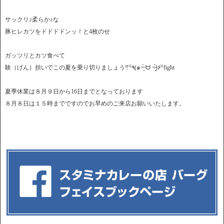
サックリ♪柔らか♪な
豚ヒレカツをドドドドンッ！と4枚のせ
ガッツリとカツ食べて
験（げん）担いでこの夏を乗り切りましょう‼︎⁽⁽٩(๑˃̶͈̀ ᗨ ˂̶͈́)۶⁾⁾fight
夏季休業は８月９日から16日までとなっております
８月８日は１５時までですのでお早めのご来店お願いいたします。