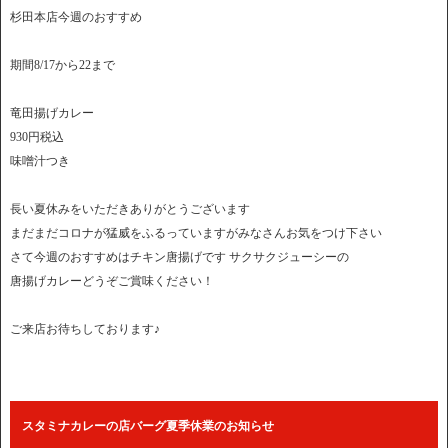
杉田本店今週のおすすめ
期間8/17から22まで
竜田揚げカレー
930円税込
味噌汁つき
長い夏休みをいただきありがとうございます
まだまだコロナが猛威をふるっていますがみなさんお気をつけ下さい
さて今週のおすすめはチキン唐揚げです サクサクジューシーの
唐揚げカレーどうぞご賞味ください！
ご来店お待ちしております♪
スタミナカレーの店バーグ夏季休業のお知らせ