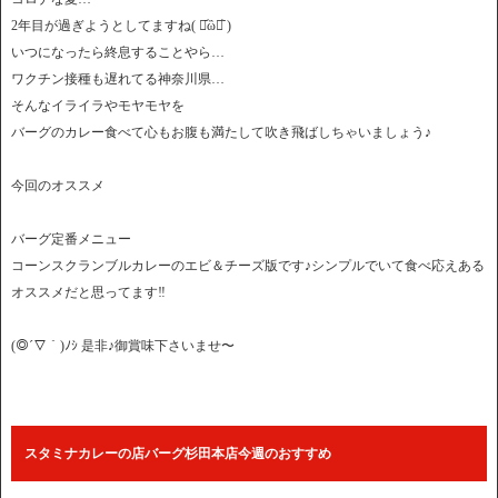
2年目が過ぎようとしてますね( ⌯᷄︎ὢ⌯᷅︎ )
いつになったら終息することやら…
ワクチン接種も遅れてる神奈川県…
そんなイライラやモヤモヤを
バーグのカレー食べて心もお腹も満たして吹き飛ばしちゃいましょう♪
今回のオススメ
バーグ定番メニュー
コーンスクランブルカレーのエビ＆チーズ版です♪シンプルでいて食べ応えある
オススメだと思ってます‼︎
(◎´▽｀)ﾉｼ 是非♪御賞味下さいませ〜
スタミナカレーの店バーグ杉田本店今週のおすすめ