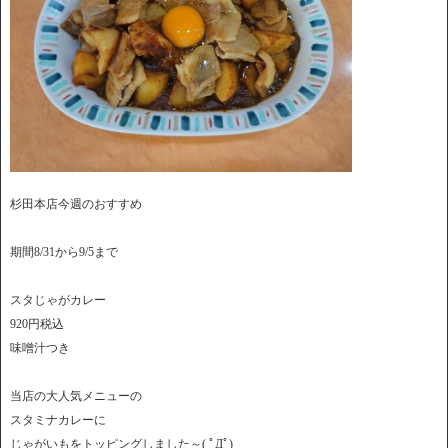
杉田本店今週のおすすめ
期間8/31から9/5まで
スタじゃがカレー
920円税込
味噌汁つき
当店の大人気メニューの
スタミナカレーに
じゃがいもをトッピングしました～( ﾟДﾟ)