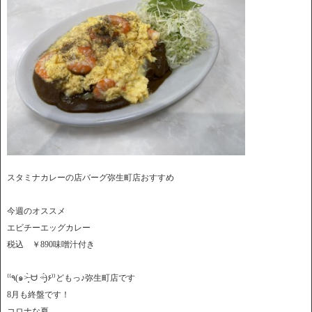
スタミナカレーの店バーグ弥生町店おすすめ
今週のオススメ
エビチーエッグカレー
税込 ￥890味噌汁付き
⁽⁽٩(๑˃̶͈̀ ᗨ ˂̶͈́)۶⁾⁾どもっ♪弥生町店です
8月も終盤です！
コロナな夏…