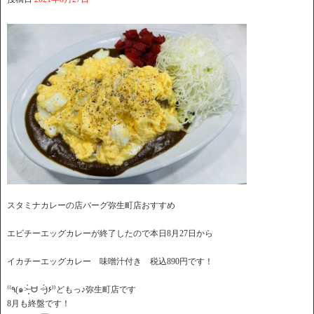
スタミナカレーの店バーグ弥生町店おすすめ
エビチーエッグカレーが終了したので本日8月27日から
イカチーエッグカレー 味噌汁付き 税込890円です！
⁽⁽٩(๑˃̶͈̀ ᗨ ˂̶͈́)۶⁾⁾どもっ♪弥生町店です
8月も終盤です！