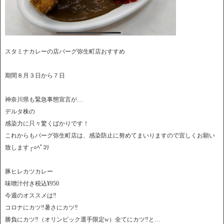
スタミナカレーの店バーグ弥生町店おすすめ
期間８月３日から７日
神奈川県も緊急事態宣言が…
デルタ株の
感染力に只々驚くばかりです！
これからもバーグ弥生町店は、感染防止に努めてまいりますので宜しくお願い
致します┌︎○︎ﾍﾟｺﾘ
豚ヒレカツカレー
味噌汁付き税込¥950
今週のオススメは‼︎
コロナにカツ‼︎暑さにカツ‼
︎勝負にカツ‼︎（オリンピック選手限定w）全てにカツ‼︎と…