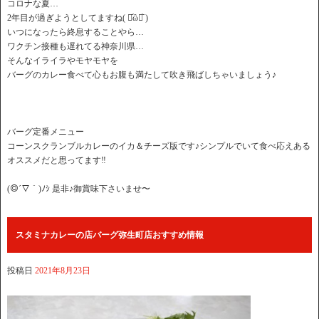
コロナな夏…
2年目が過ぎようとしてますね( ⌯᷄︎ὢ⌯᷅︎ )
いつになったら終息することやら…
ワクチン接種も遅れてる神奈川県…
そんなイライラやモヤモヤを
バーグのカレー食べて心もお腹も満たして吹き飛ばしちゃいましょう♪
バーグ定番メニュー
コーンスクランブルカレーのイカ＆チーズ版です♪シンプルでいて食べ応えある
オススメだと思ってます‼︎
(◎´▽｀)ﾉｼ 是非♪御賞味下さいませ〜
スタミナカレーの店バーグ弥生町店おすすめ情報
投稿日
2021年8月23日