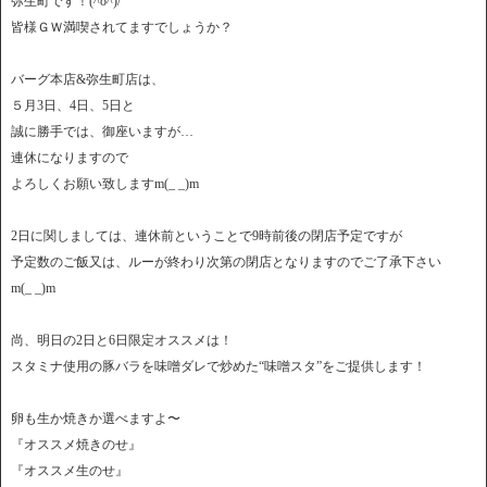
弥生町です！(^o^)/
皆様ＧＷ満喫されてますでしょうか？
バーグ本店&弥生町店は、
５月3日、4日、5日と
誠に勝手では、御座いますが…
連休になりますので
よろしくお願い致しますm(_ _)m
2日に関しましては、連休前ということで9時前後の閉店予定ですが
予定数のご飯又は、ルーが終わり次第の閉店となりますのでご了承下さい
m(_ _)m
尚、明日の2日と6日限定オススメは！
スタミナ使用の豚バラを味噌ダレで炒めた“味噌スタ”をご提供します！
卵も生か焼きか選べますよ〜
『オススメ焼きのせ』
『オススメ生のせ』