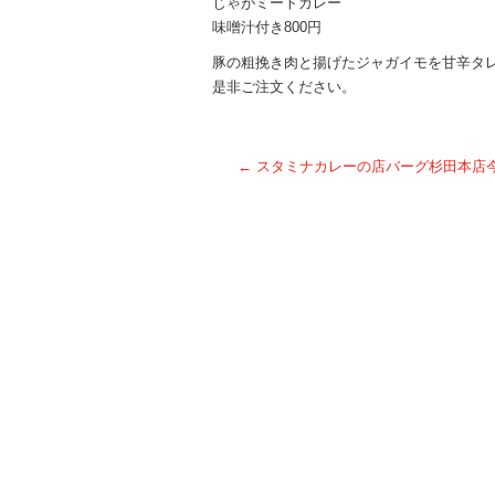
じゃがミートカレー
味噌汁付き800円
豚の粗挽き肉と揚げたジャガイモを甘辛タ
是非ご注文ください。
←
スタミナカレーの店バーグ杉田本店