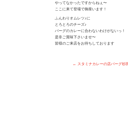
やってなかったですからねぇ〜
ここに来て登場で御座います！
ふんわりオムレツ♪に
とろとろのチーズ♪
バーグのカレーに合わないわけがないっ！
是非ご賞味下さいませ〜
皆様のご来店をお待ちしております
←
スタミナカレーの店バーグ杉