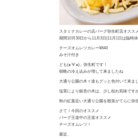
スタミナカレーの店バーグ弥生町店オスス
期間10月30日から11月3日(11月1日は臨時
チーズオムレツカレー¥840
みそ汁付き
ども(๑´∀`๑)」弥生町です！
朝晩の冷え込みが増して来ましたね
大通り公園の木々達もグッと色付いて来ま
塩害により銀杏の木は、少し枯れ気味です
秋の紅葉近い大通り公園を散策がてらに弥
さて！今回のオススメ
バーグ王道中の王道オススメ
チーズオムレツ！
最近、