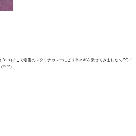
(>_<)そこで定番のスタミナカレーにピリ辛ネギを乗せてみました＼(^^)／
.^*)