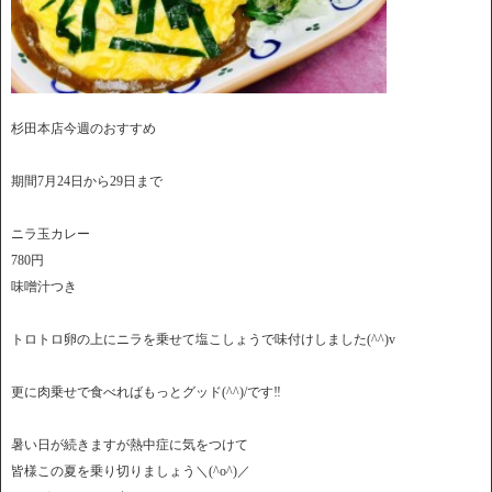
杉田本店今週のおすすめ
期間7月24日から29日まで
ニラ玉カレー
780円
味噌汁つき
トロトロ卵の上にニラを乗せて塩こしょうで味付けしました(^^)v
更に肉乗せで食べればもっとグッド(^^)/です‼
暑い日が続きますが熱中症に気をつけて
皆様この夏を乗り切りましょう＼(^o^)／